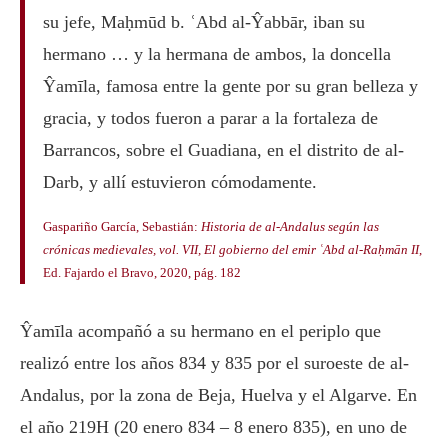
su jefe, Maḥmūd b. ʿAbd al-Ŷabbār, iban su
hermano … y la hermana de ambos, la doncella
Ŷamīla, famosa entre la gente por su gran belleza y
gracia, y todos fueron a parar a la fortaleza de
Barrancos, sobre el Guadiana, en el distrito de al-
Darb, y allí estuvieron cómodamente.
Gaspariño García, Sebastián:
Historia de al-Andalus según las
crónicas medievales, vol. VII, El gobierno del emir ʿAbd al-Raḥmān II
,
Ed. Fajardo el Bravo, 2020, pág. 182
Ŷamīla acompañó a su hermano en el periplo que
realizó entre los años 834 y 835 por el suroeste de al-
Andalus, por la zona de Beja, Huelva y el Algarve. En
el año 219H (20 enero 834 – 8 enero 835), en uno de