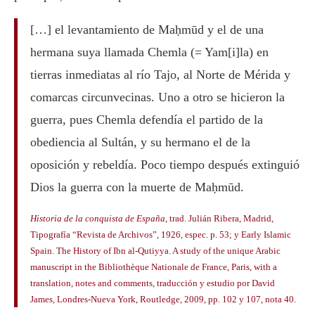
[…] el levantamiento de Maḥmūd y el de una
hermana suya llamada Chemla (= Yam[i]la) en
tierras inmediatas al río Tajo, al Norte de Mérida y
comarcas circunvecinas. Uno a otro se hicieron la
guerra, pues Chemla defendía el partido de la
obediencia al Sultán, y su hermano el de la
oposición y rebeldía. Poco tiempo después extinguió
Dios la guerra con la muerte de Maḥmūd.
Historia de la conquista de España
, trad. Julián Ribera, Madrid,
Tipografía “Revista de Archivos”, 1926, espec. p. 53; y Early Islamic
Spain. The History of Ibn al-Qutiyya. A study of the unique Arabic
manuscript in the Bibliothèque Nationale de France, Paris, with a
translation, notes and comments, traducción y estudio por David
James, Londres-Nueva York, Routledge, 2009, pp. 102 y 107, nota 40.