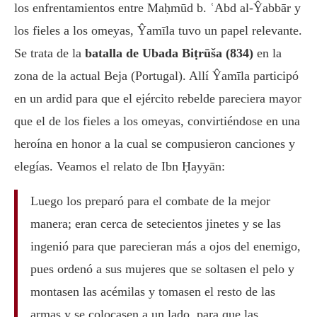
los enfrentamientos entre Maḥmūd b. ʿAbd al-Ŷabbār y
los fieles a los omeyas, Ŷamīla tuvo un papel relevante.
Se trata de la
batalla de Ubada Biṭrūša (834)
en la
zona de la actual Beja (Portugal). Allí Ŷamīla participó
en un ardid para que el ejército rebelde pareciera mayor
que el de los fieles a los omeyas, convirtiéndose en una
heroína en honor a la cual se compusieron canciones y
elegías. Veamos el relato de Ibn Ḥayyān:
Luego los preparó para el combate de la mejor
manera; eran cerca de setecientos jinetes y se las
ingenió para que parecieran más a ojos del enemigo,
pues ordenó a sus mujeres que se soltasen el pelo y
montasen las acémilas y tomasen el resto de las
armas y se colocasen a un lado, para que las