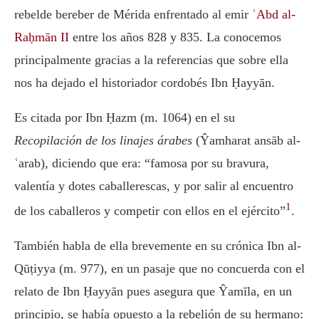
rebelde bereber de Mérida enfrentado al emir
ʿAbd al-
Raḥmān II
entre los años 828 y 835. La conocemos
principalmente gracias a la referencias que sobre ella
nos ha dejado el historiador cordobés Ibn Ḥayyān.
Es citada por Ibn Ḥazm (m. 1064) en el su
Recopilación de los linajes árabes
(Ŷamharat ansāb al-
ʿarab), diciendo que era: “famosa por su bravura,
valentía y dotes caballerescas, y por salir al encuentro
1
de los caballeros y competir con ellos en el ejército”
.
También habla de ella brevemente en su crónica Ibn al-
Qūṭiyya (m. 977), en un pasaje que no concuerda con el
relato de Ibn Ḥayyān pues asegura que Ŷamīla, en un
principio, se había opuesto a la rebelión de su hermano: