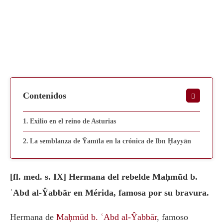
Contenidos
Exilio en el reino de Asturias
La semblanza de Ŷamīla en la crónica de Ibn Ḥayyān
[fl. med. s. IX] Hermana del rebelde Maḥmūd b.
ʿAbd al-Ŷabbār en Mérida, famosa por su bravura.
Hermana de
Maḥmūd b. ʿAbd al-Ŷabbār
, famoso