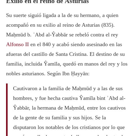
Exilio en el reino de Asturias
Su suerte siguió ligada a la de su hermano, a quien
acompañó en su exilio al reino de Asturias (835).
Maḥmūd b. ʿAbd al-Ŷabbār se rebeló contra el rey
Alfonso II
en el 840 y acabó siendo asesinado en las
afueras del castillo de Santa Cristina. El destino de su
familia, incluida Ŷamīla, quedó en manos del rey y los
nobles asturianos. Según Ibn Ḥayyān:
Cautivaron a la familia de Maḥmūd y a las de sus
hombres, y fue hecha cautiva Ŷamīla bint ʿAbd al-
Ŷabbār, la hermana de Maḥmūd, entre los cautivos
de la gente de su familia y sus hijos. Se la
disputaron los notables de los cristianos por lo que