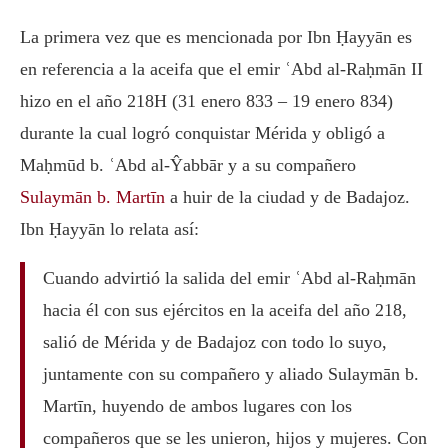
La primera vez que es mencionada por Ibn Ḥayyān es
en referencia a la aceifa que el emir ʿAbd al-Raḥmān II
hizo en el año 218H (31 enero 833 – 19 enero 834)
durante la cual logró conquistar Mérida y obligó a
Maḥmūd b. ʿAbd al-Ŷabbār y a su compañero
Sulaymān b. Martīn
a huir de la ciudad y de Badajoz.
Ibn Ḥayyān lo relata así:
Cuando advirtió la salida del emir ʿAbd al-Raḥmān
hacia él con sus ejércitos en la aceifa del año 218,
salió de Mérida y de Badajoz con todo lo suyo,
juntamente con su compañero y aliado Sulaymān b.
Martīn, huyendo de ambos lugares con los
compañeros que se les unieron, hijos y mujeres. Con