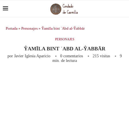
Portada
»
Personajes
»
Ŷamīla bint ʿAbd al-Ŷabbār
PERSONAJES
ŶAMĪLA BINT ʿABD AL-ŶABBĀR
por
Javier Iglesia Aparicio
0 comentarios
215
visitas
9
min. de lectura