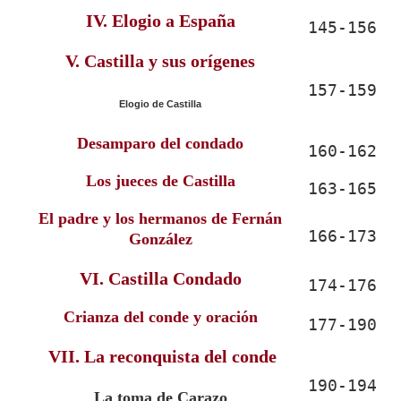
IV. Elogio
a España
145-156
V. Castilla y sus orígenes
157-159
Elogio de Castilla
Desam
paro del condado
160-162
Los jueces de Castilla
163-165
El padre y los hermanos d
e Fernán
166-173
González
VI. Castilla Condado
174-176
Crianza del conde y oración
177-190
VII. La reconquista del conde
190-194
La toma de Carazo