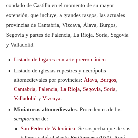
condado de Castilla en el momento de su mayor
extensión, que incluye, a grandes rasgos, las actuales
provincias de Cantabria, Vizcaya, Álava, Burgos,
Segovia y partes de Palencia, La Rioja, Soria, Segovia
y Valladolid.
Listado de lugares con arte prerrománico
Listado de iglesias rupestres y necrópolis
altomedievales por provincias:
Álava
,
Burgos
,
Cantabria
,
Palencia
,
La Rioja
,
Segovia
,
Soria
,
Valladolid
y
Vizcaya
.
Miniaturas altomedievales
. Procedentes de los
scriptorium
de:
San Pedro de Valeránica
. Se sospecha que de sus
talleres salió el
Beato Emilianense
(930). Aquí