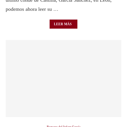
último conde de Castilla, García Sánchez, en León,
podemos ahora leer su …
LEER MÁS
Romanz del Infant García