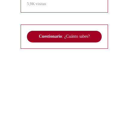
5,9K visitas
Cuestionario
: ¿Cuánto sabes?