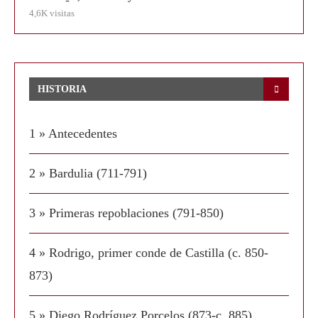
4,6K visitas
HISTORIA
1 » Antecedentes
2 » Bardulia (711-791)
3 » Primeras repoblaciones (791-850)
4 » Rodrigo, primer conde de Castilla (c. 850-
873)
5 » Diego Rodríguez Porcelos (873-c. 885)