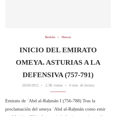
Bardulia
Historia
INICIO DEL EMIRATO
OMEYA. ASTURIAS A LA
DEFENSIVA (757-791)
26/04/2012
2,3K visitas
6 min. de lectura
Emirato de ʿAbd al-Raḥmān I (756-788) Tras la
proclamación del omeya ʿAbd al-Raḥmān como emir