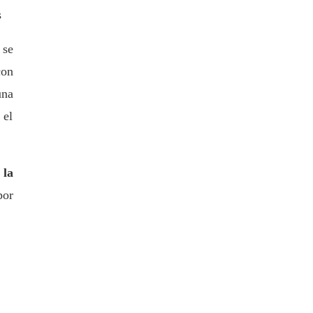
s
se
con
una
 el
 la
por