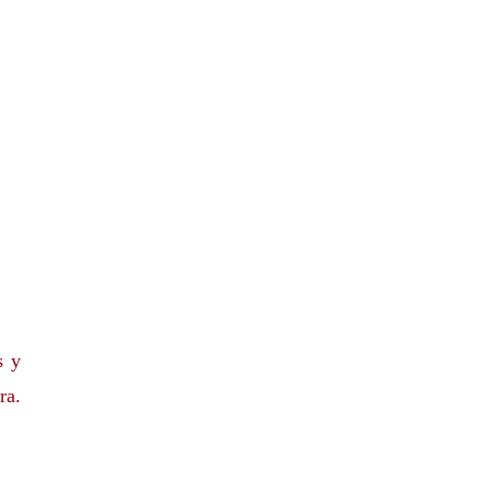
s y
ra.