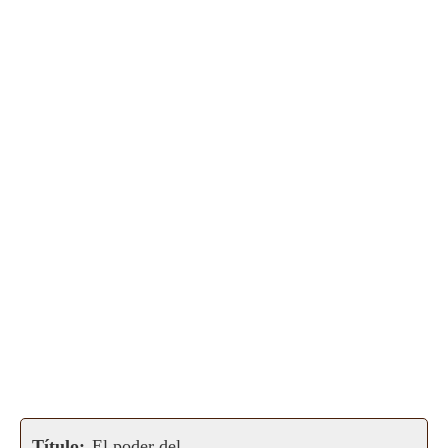
Título:
El poder del