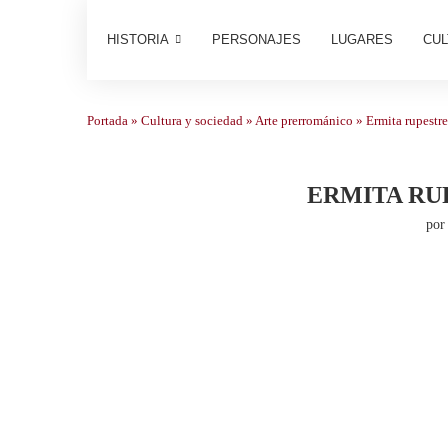
HISTORIA
PERSONAJES
LUGARES
CUL
Portada
»
Cultura y sociedad
»
Arte prerrománico
»
Ermita rupestr
ERMITA RU
po