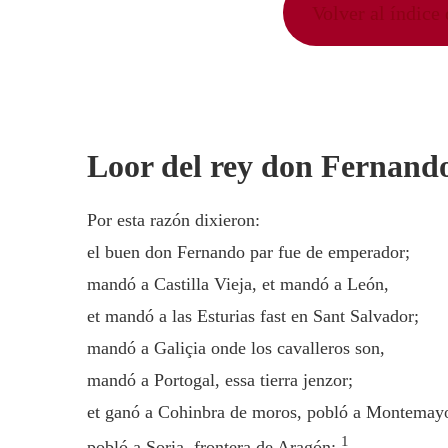
Volver al índic
Loor del rey don Fernand
Por esta razón dixieron:
el buen don Fernando par fue de emperador;
mandó a Castilla Vieja, et mandó a León,
et mandó a las Esturias fast en Sant Salvador;
mandó a Galiçia onde los cavalleros son,
mandó a Portogal, essa tierra jenzor;
et ganó a Cohinbra de moros, pobló a Montemay
1
pobló a Soria, frontera de Aragón;