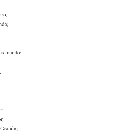
pro,
ndó;
ias mandó:
,
r;
r,
 Grañón;