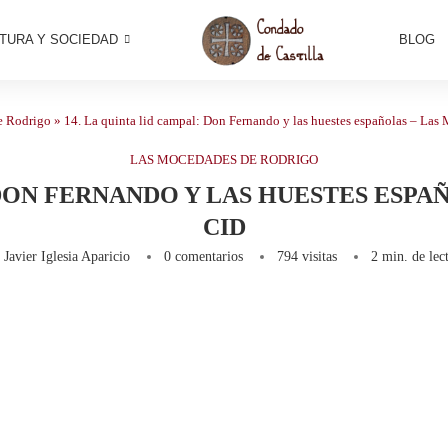
TURA Y SOCIEDAD
BLOG
e Rodrigo
»
14. La quinta lid campal: Don Fernando y las huestes españolas – Las
LAS MOCEDADES DE RODRIGO
 DON FERNANDO Y LAS HUESTES ESP
CID
r
Javier Iglesia Aparicio
0 comentarios
794
visitas
2 min. de lec