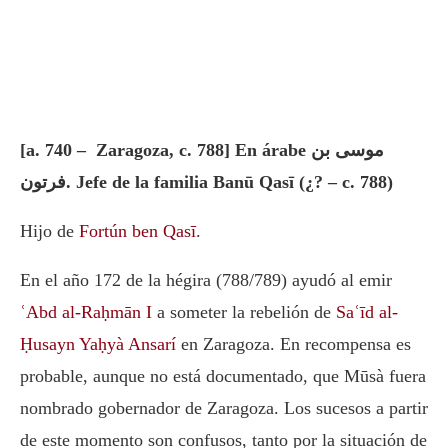
[a. 740 – Zaragoza, c. 788] En árabe موسى بن
فرتون. Jefe de la familia Banū Qasī (¿? – c. 788)
Hijo de
Fortún ben Qasī
.
En el año 172 de la hégira (788/789) ayudó al emir
ʿAbd al-Raḥmān I
a someter la rebelión de
Saʿīd al-
Ḥusayn Yaḥyà Ansarí
en Zaragoza. En recompensa es
probable, aunque no está documentado, que Mūsà fuera
nombrado gobernador de Zaragoza. Los sucesos a partir
de este momento son confusos, tanto por la situación de