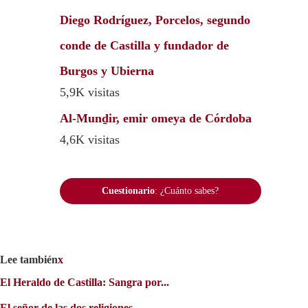
Diego Rodríguez, Porcelos, segundo
conde de Castilla y fundador de
Burgos y Ubierna
5,9K visitas
Al-Munḏir, emir omeya de Córdoba
4,6K visitas
Cuestionario
: ¿Cuánto sabes?
Lee también
x
El Heraldo de Castilla: Sangra por...
El señor de las dos religiones...