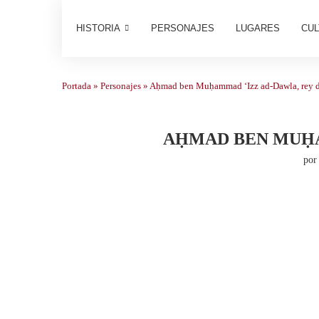
HISTORIA
PERSONAJES
LUGARES
CUL
Portada
»
Personajes
»
Aḥmad ben Muḥammad ‘Izz ad-Dawla, rey de 
AḤMAD BEN MUḤAM
po