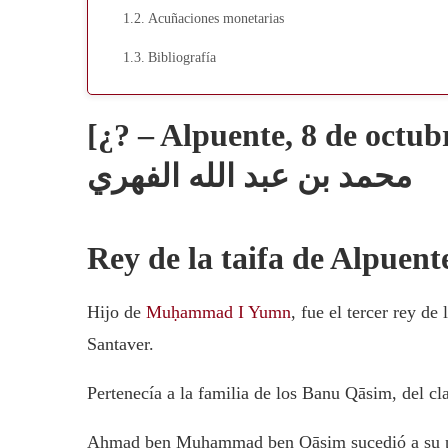
Acuñaciones monetarias
Bibliografía
[¿? – Alpuente, 8 de octubre d
محمد بن عبد الله الفهري
Rey de la taifa de Alpuent
Hijo de
Muḥammad I Yumn
, fue el tercer rey de
Santaver.
Pertenecía a la familia de los Banu Qāsim, del cl
Aḥmad ben Muḥammad ben Qāsim sucedió a su 