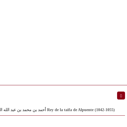
[¿? – Alpuente, 8 de octubre de 1055] En árabe أحمد بن محمد بن عبد الله الفهري Rey de la taifa de Alpuente (1042-1055)