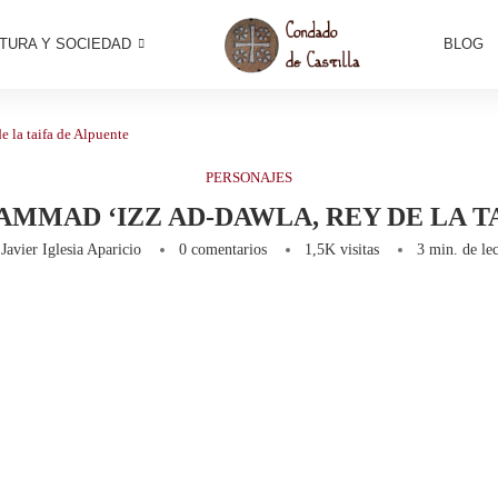
TURA Y SOCIEDAD
BLOG
la taifa de Alpuente
PERSONAJES
MAD ‘IZZ AD-DAWLA, REY DE LA T
r
Javier Iglesia Aparicio
0 comentarios
1,5K
visitas
3 min. de lec