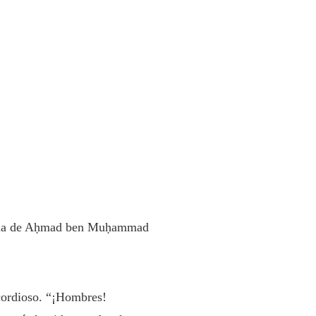
aria de Aḥmad ben Muḥammad
cordioso. “¡Hombres!