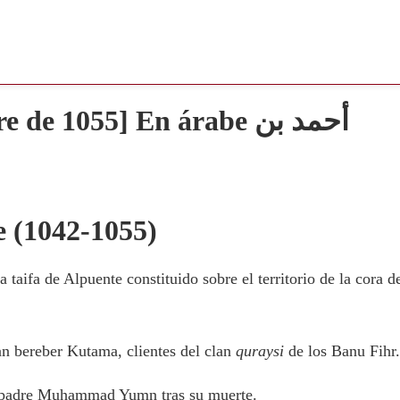
e 1055] En árabe أحمد بن
e (1042-1055)
 la taifa de Alpuente constituido sobre el territorio de la cora d
an bereber Kutama, clientes del clan
quraysi
de los Banu Fihr.
padre Muḥammad Yumn tras su muerte.