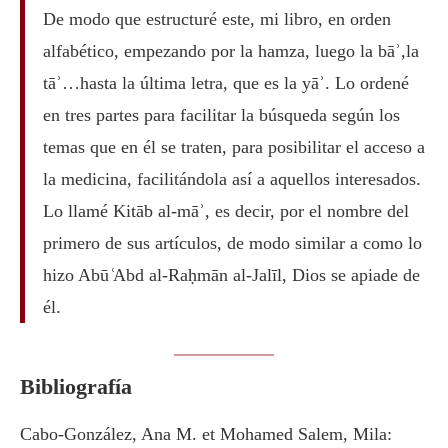
De modo que estructuré este, mi libro, en orden
alfabético, empezando por la hamza, luego la bāʾ,la
tāʾ…hasta la última letra, que es la yāʾ. Lo ordené
en tres partes para facilitar la búsqueda según los
temas que en él se traten, para posibilitar el acceso a
la medicina, facilitándola así a aquellos interesados.
Lo llamé Kitāb al-māʾ, es decir, por el nombre del
primero de sus artículos, de modo similar a como lo
hizo Abū ͑Abd al-Raḥmān al-Jalīl, Dios se apiade de
él.
Bibliografía
Cabo-González, Ana M. et Mohamed Salem, Mila: