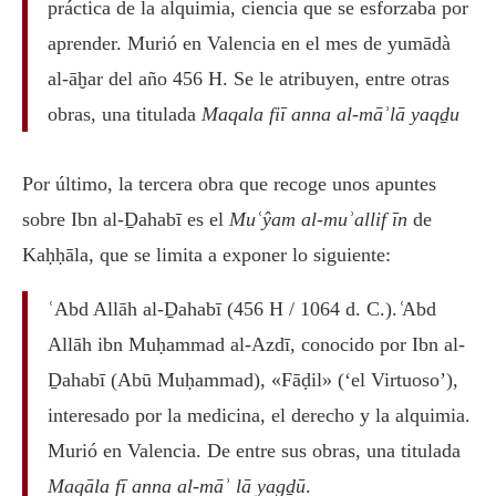
práctica de la alquimia, ciencia que se esforzaba por
aprender. Murió en Valencia en el mes de yumādà
al-āḫar del año 456 H. Se le atribuyen, entre otras
obras, una titulada
Maqala fiī anna al-māʾlā yaqḏu
Por último, la tercera obra que recoge unos apuntes
sobre Ibn al-Ḏahabī es el
Muʿŷam al-muʾallif īn
de
Kaḥḥāla, que se limita a exponer lo siguiente:
ʿAbd Allāh al-Ḏahabī (456 H / 1064 d. C.). ͑Abd
Allāh ibn Muḥammad al-Azdī, conocido por Ibn al-
Ḏahabī (Abū Muḥammad), «Fāḍil» (‘el Virtuoso’),
interesado por la medicina, el derecho y la alquimia.
Murió en Valencia. De entre sus obras, una titulada
Maqāla fī anna al-māʾ lā yagḏū
.