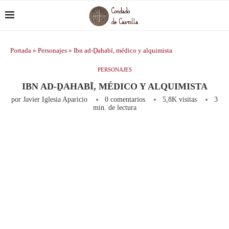
Portada
»
Personajes
»
Ibn ad-Ḏahabī, médico y alquimista
PERSONAJES
IBN AD-ḎAHABĪ, MÉDICO Y ALQUIMISTA
por
Javier Iglesia Aparicio
0 comentarios
5,8K
visitas
3
min. de lectura