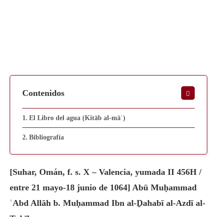
Contenidos
El Libro del agua (Kitāb al-māʾ)
Bibliografía
[Suhar, Omán, f. s. X – Valencia, yumada II 456H /
entre 21 mayo-18 junio de 1064] Abū Muḥammad
ʿAbd Allāh b. Muḥammad Ibn al-Ḏahabī al-Azdī al-