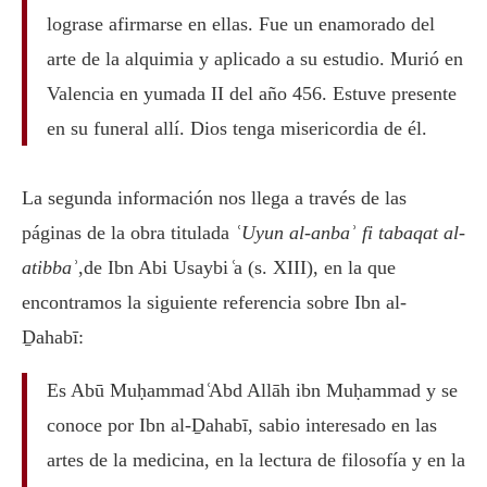
lograse afirmarse en ellas. Fue un enamorado del
arte de la alquimia y aplicado a su estudio. Murió en
Valencia en yumada II del año 456. Estuve presente
en su funeral allí. Dios tenga misericordia de él.
La segunda información nos llega a través de las
páginas de la obra titulada
ʿUyun al-anbaʾ fi tabaqat al-
atibbaʾ
,de Ibn Abi Usaybi ͑a (s. XIII), en la que
encontramos la siguiente referencia sobre Ibn al-
Ḏahabī:
Es Abū Muḥammad ͑Abd Allāh ibn Muḥammad y se
conoce por Ibn al-Ḏahabī, sabio interesado en las
artes de la medicina, en la lectura de filosofía y en la