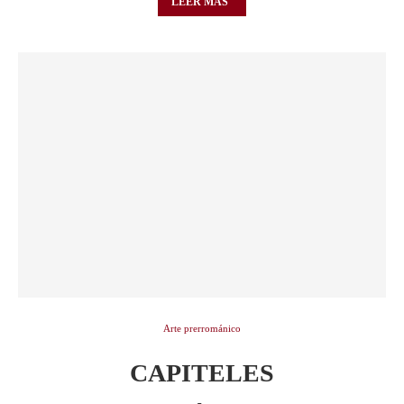
LEER MÁS
Arte prerrománico
CAPITELES