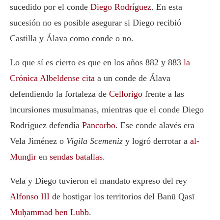
sucedido por el conde
Diego Rodríguez
. En esta
sucesión no es posible asegurar si Diego recibió
Castilla y Álava como conde o no.
Lo que sí es cierto es que en los años 882 y 883
la
Crónica Albeldense cita
a un conde de Álava
defendiendo la fortaleza de
Cellorigo
frente a las
incursiones musulmanas, mientras que el conde Diego
Rodríguez defendía
Pancorbo
. Ese conde alavés era
Vela Jiménez o
Vigila Scemeniz
y logró derrotar a
al-
Munḏir
en
sendas batallas
.
Vela y Diego tuvieron el mandato expreso del rey
Alfonso III
de hostigar los territorios del Banū Qasī
Muḥammad ben Lubb
.