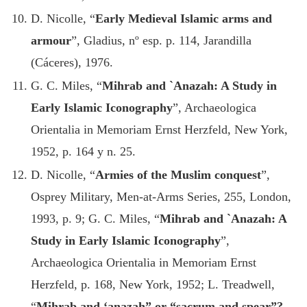
D. Nicolle, “
Early Medieval Islamic arms and
armour
”, Gladius, nº esp. p. 114, Jarandilla
(Cáceres), 1976.
G. C. Miles, “
Mihrab and `Anazah: A Study in
Early Islamic Iconography
”, Archaeologica
Orientalia in Memoriam Ernst Herzfeld, New York,
1952, p. 164 y n. 25.
D. Nicolle, “
Armies of the Muslim conquest
”,
Osprey Military, Men-at-Arms Series, 255, London,
1993, p. 9; G. C. Miles, “
Mihrab and `Anazah: A
Study in Early Islamic Iconography
”,
Archaeologica Orientalia in Memoriam Ernst
Herzfeld, p. 168, New York, 1952; L. Treadwell,
“
Mihrab and ‘anazah” or “sacrum and spear”?