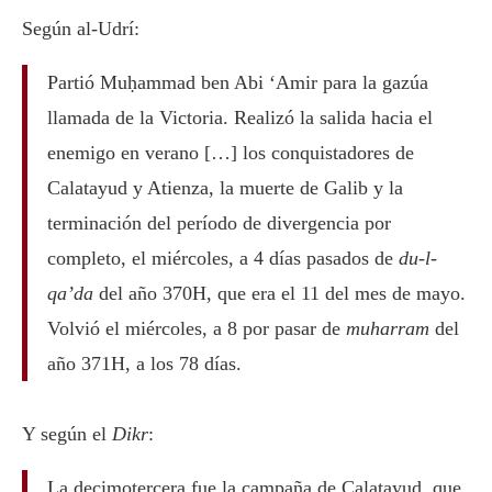
Según al-Udrí:
Partió Muḥammad ben Abi ‘Amir para la gazúa
llamada de la Victoria. Realizó la salida hacia el
enemigo en verano […] los conquistadores de
Calatayud y Atienza, la muerte de Galib y la
terminación del período de divergencia por
completo, el miércoles, a 4 días pasados de
du-l-
qa’da
del año 370H, que era el 11 del mes de mayo.
Volvió el miércoles, a 8 por pasar de
muharram
del
año 371H, a los 78 días.
Y según el
Dikr
:
La decimotercera fue la campaña de Calatayud, que