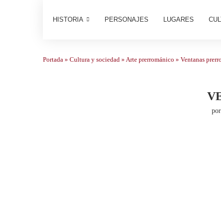
HISTORIA
PERSONAJES
LUGARES
CUL
Portada
»
Cultura y sociedad
»
Arte prerrománico
»
Ventanas prerr
V
po