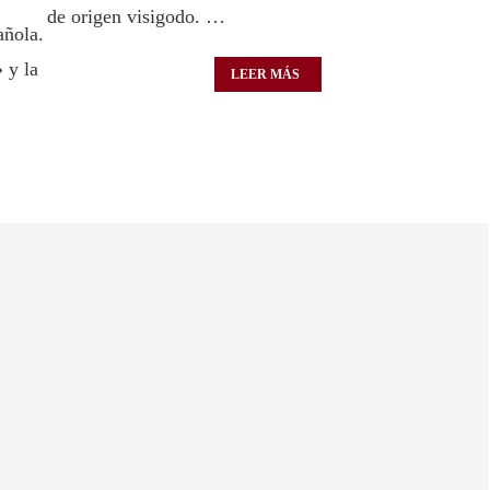
de origen visigodo. …
añola.
 y la
LEER MÁS