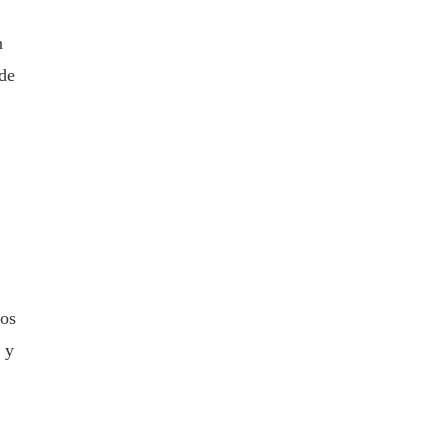
n
 de
los
 y