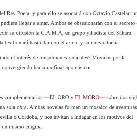
del Rey Poeta, y para ello se asociará con Octavio Castelar, u
pudiera llegar a amar. Ambos se obsesionarán con el secreto
edir su difusión la C.A.M.A, un grupo yihadista del Sáhara.
a les frenará hasta dar con el arma, y su nueva dueña.
ado el interés de musulmanes radicales? Movidas por la
án convergiendo hacia un final apoteósico.
menes complementarios —EL ORO y
EL MORO
— sobre dos sig
 una sola obra. Ambas novelas forman un mosaico de aventuras
evilla o Córdoba, y nos invitan a indagar en los motivos del
or un mismo enigma.