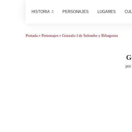
HISTORIA
PERSONAJES
LUGARES
CUL
Portada
»
Personajes
»
Gonzalo I de Sobrarbe y Ribagorza
G
po