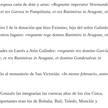
esposa carta de dote y arras:
«Regnante imperator Veremund
 et rex Garsea in Pampilonia, et rex Ranimirus in Aragone, et
ro I de la donación que hizo Eximino, hijo del señor Galind
 otros lugares:
«regnante rege domno Ranimiro in Aragone, et
dades en Larrés a Atón Galíndez:
«regnante rex domino Garcí
, et rex Ranimirus in Aragone, et domino Gondesalvus in
ón al monasterio de San Victorián:
«In mense febroario, anno
Gonzalo las integrarían las cuencas altas de los ríos Cinca,
portantes eran los de Boltaña, Buil, Toledo, Monclús y