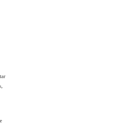
tar
s,
e