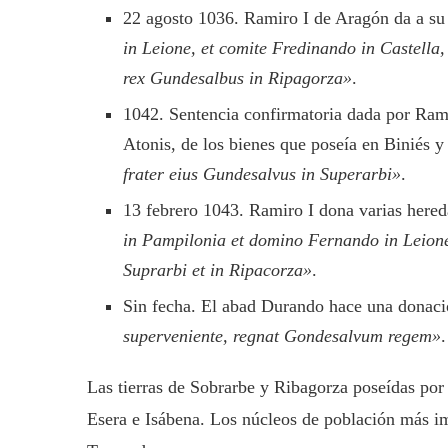
22 agosto 1036. Ramiro I de Aragón da a su 
in Leione, et comite Fredinando in Castella,
rex Gundesalbus in Ripagorza»
.
1042. Sentencia confirmatoria dada por Rami
Atonis, de los bienes que poseía en Biniés y
frater eius Gundesalvus in Superarbi»
.
13 febrero 1043. Ramiro I dona varias here
in Pampilonia et domino Fernando in Leione
Suprarbi et in Ripacorza»
.
Sin fecha. El abad Durando hace una donaci
superveniente, regnat Gondesalvum regem»
.
Las tierras de Sobrarbe y Ribagorza poseídas por 
Esera e Isábena. Los núcleos de población más im