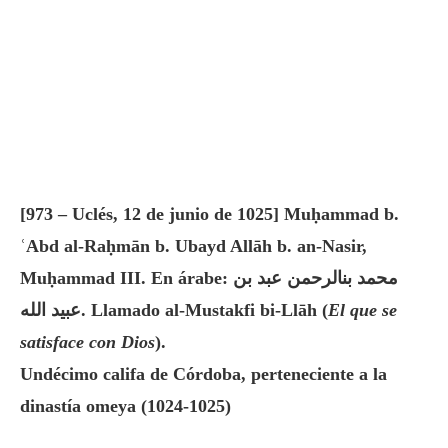
[973 – Uclés, 12 de junio de 1025] Muḥammad b.
ʿAbd al-Raḥmān b. Ubayd Allāh b. an-Nasir,
Muḥammad III. En árabe: محمد بنالرحمن عبد بن
عبيد الله. Llamado al-Mustakfi bi-Llāh (
El que se
satisface con Dios
).
Undécimo califa de Córdoba, perteneciente a la
dinastía omeya (1024-1025)