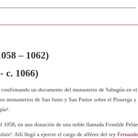
1058 – 1062)
- c. 1066)
9 confirmando un documento del monasterio de Sahagún en el
los monasterios de San Justo y San Pastor sobre el Pisuerga y
gún¹.
el 1058, en una donación de una noble llamada Fronilde Peláe
aluiz²
. Allí llegó a ejercer el cargo de alférez del rey
Fernand