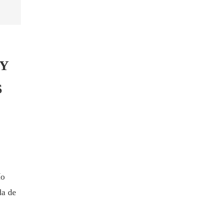
 Y
S
ío
da de