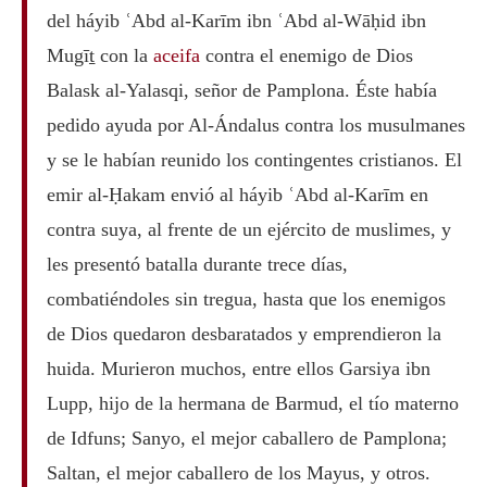
del háyib ʿAbd al-Karīm ibn ʿAbd al-Wāḥid ibn
Mugīṯ con la
aceifa
contra el enemigo de Dios
Balask al-Yalasqi, señor de Pamplona. Éste había
pedido ayuda por Al-Ándalus contra los musulmanes
y se le habían reunido los contingentes cristianos. El
emir al-Ḥakam envió al háyib ʿAbd al-Karīm en
contra suya, al frente de un ejército de muslimes, y
les presentó batalla durante trece días,
combatiéndoles sin tregua, hasta que los enemigos
de Dios quedaron desbaratados y emprendieron la
huida. Murieron muchos, entre ellos Garsiya ibn
Lupp, hijo de la hermana de Barmud, el tío materno
de Idfuns; Sanyo, el mejor caballero de Pamplona;
Saltan, el mejor caballero de los Mayus, y otros.