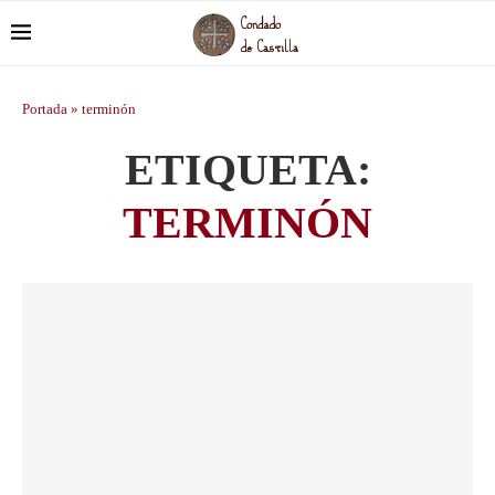
Portada
»
terminón
ETIQUETA:
TERMINÓN