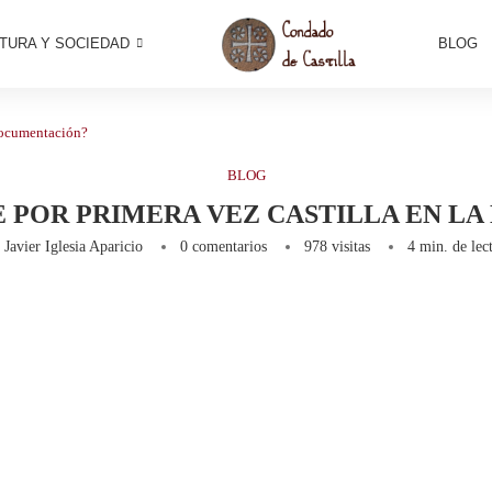
TURA Y SOCIEDAD
BLOG
 documentación?
BLOG
 POR PRIMERA VEZ CASTILLA EN L
r
Javier Iglesia Aparicio
0 comentarios
978
visitas
4 min. de lec