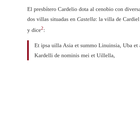
El presbítero Cardelio dota al cenobio con diversa
dos villas situadas en
Castella
: la villa de Cardie
2
y dice
:
Et ipsa uilla Asia et summo Linuinsia, Uba et a
Kardelli de nominis mei et Uillella,