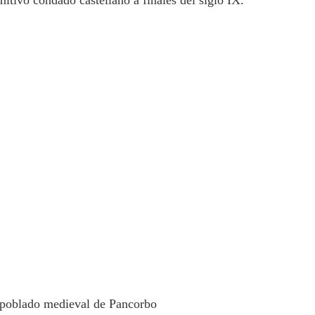
imitivo condado castellano a finales del siglo IX.
 poblado medieval de Pancorbo