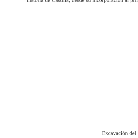
historia de Castilla, desde su incorporación al pr
Excavación del