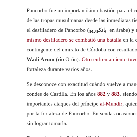
Pancorbo fue un importantísimo bastión para el c
de las tropas musulmanas desde las inmediatas tie
el desfiladero de Panc
mismo desfiladero se combatió una batalla
en la 
contingente del emirato de Córdoba con resultado
Wadi Arum
(río Orón).
Otro enfrentamiento tuvo
fortaleza durante varios años.
Se desconoce con exactitud cuándo vuelve a manos
condes de Castilla. En los años
882
y
883
, siend
importantes ataques del príncipe
al-Munḏir
, quie
por la fortaleza de Pancorbo. En sendas ocasiones,
sin lograr tomarla.