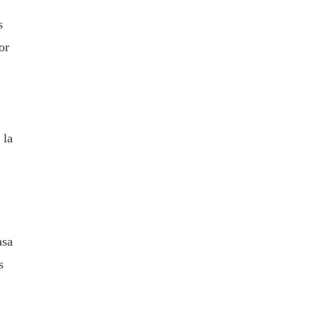
s
or
 la
sa
s