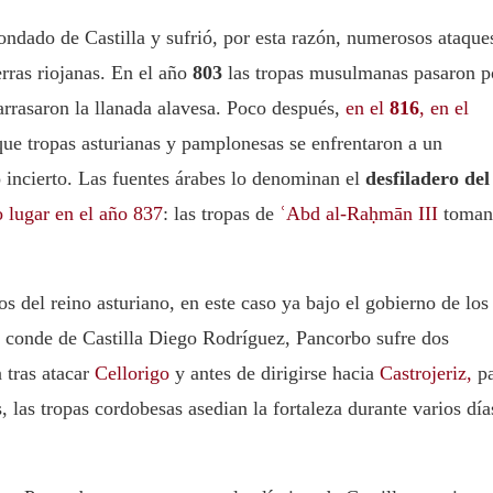
ondado de Castilla y sufrió, por esta razón, numerosos ataque
rras riojanas. En el año
803
las tropas musulmanas pasaron p
orbo (بانكوربو‏ en árabe) y arrasaron la llanada alavesa. Poco después,
en el
816
, en el
que tropas asturianas y pamplonesas se enfrentaron a un
 incierto. Las fuentes árabes lo denominan el
desfiladero del
 lugar en el año 837
: las tropas de
ʿAbd al-Raḥmān III
toman
 del reino asturiano, en este caso ya bajo el gobierno de los
o conde de Castilla Diego Rodríguez, Pancorbo sufre dos
n tras atacar
Cellorigo
y antes de dirigirse hacia
Castrojeriz,
pa
 las tropas cordobesas asedian la fortaleza durante varios día