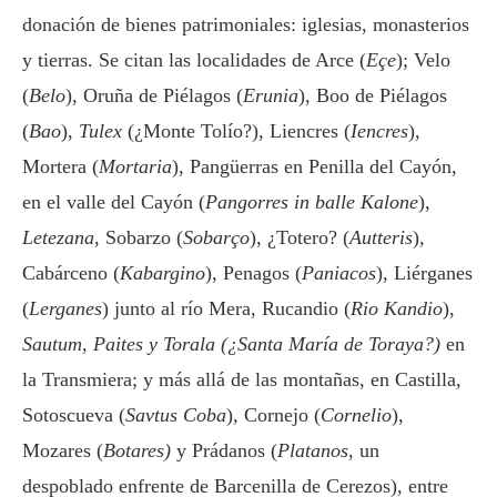
donación de bienes patrimoniales: iglesias, monasterios
y tierras. Se citan las localidades de Arce (
Eçe
); Velo
(
Belo
), Oruña de Piélagos (
Erunia
), Boo de Piélagos
(
Bao
),
Tulex
(¿Monte Tolío?), Liencres (
Iencres
),
Mortera (
Mortaria
), Pangüerras en Penilla del Cayón,
en el valle del Cayón (
Pangorres in balle Kalone
),
Letezana
, Sobarzo (
Sobarço
), ¿Totero? (
Autteris
),
Cabárceno (
Kabargino
), Penagos (
Paniacos
), Liérganes
(
Lerganes
) junto al río Mera, Rucandio (
Rio Kandio
),
Sautum
,
Paites y Torala (¿Santa María de Toraya?)
en
la Transmiera; y más allá de las montañas, en Castilla,
Sotoscueva (
Savtus Coba
), Cornejo (
Cornelio
),
Mozares (
Botares)
y Prádanos (
Platanos
, un
despoblado enfrente de Barcenilla de Cerezos), entre