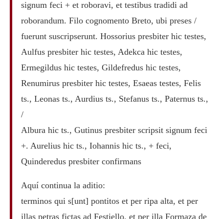
signum feci + et roboravi, et testibus tradidi ad
roborandum. Filo cognomento Breto, ubi preses /
fuerunt suscripserunt. Hossorius presbiter hic testes,
Aulfus presbiter hic testes, Adekca hic testes,
Ermegildus hic testes, Gildefredus hic testes,
Renumirus presbiter hic testes, Esaeas testes, Felis
ts., Leonas ts., Aurdius ts., Stefanus ts., Paternus ts.,
/
Albura hic ts., Gutinus presbiter scripsit signum feci
+. Aurelius hic ts., Iohannis hic ts., + feci,
Quinderedus presbiter confirmans
Aquí continua la aditio:
terminos qui s[unt] pontitos et per ripa alta, et per
illas petras fictas ad Festiello, et per illa Formaza de