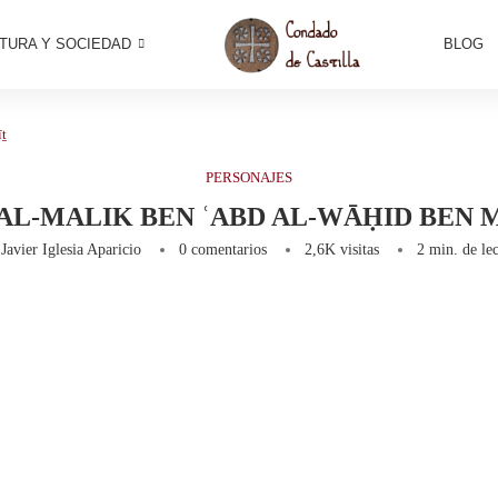
TURA Y SOCIEDAD
BLOG
īṯ
PERSONAJES
 AL-MALIK BEN ʿABD AL-WĀḤID BEN 
r
Javier Iglesia Aparicio
0 comentarios
2,6K
visitas
2 min. de lec