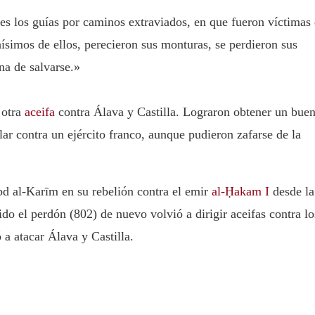
s los guías por caminos extraviados, en que fueron víctimas
ísimos de ellos, perecieron sus monturas, se perdieron sus
una de salvarse.»
 otra
aceifa
contra Álava y Castilla. Lograron obtener un bue
lar contra un ejército franco, aunque pudieron zafarse de la
d al-Karīm en su rebelión contra el emir
al-Ḥakam I
desde la
o el perdón (802) de nuevo volvió a dirigir aceifas contra lo
a atacar Álava y Castilla.