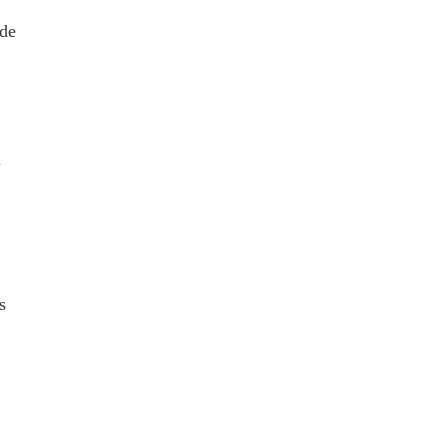
 de
n
s