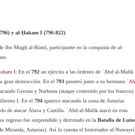
-796) y al-Ḥakam I (796-822)
 Ibn Mugīṯ al-Rūmī, participante en la conquista de al-
nas.
isham I
: En el
792
un ejército a las órdenes de ʿAbd al-Malik
a gran destrucción. En el
793
penetró junto a su hermano
ʿA
tacando Gerona y Narbona (ataque contenido por los francos)
illermo I. En el
794
aparece atacando la zona de Asturias
do de atacar Álava y Castilla. ʿAbd al-Malik atacó en esta
su regreso fue sorprendido y derrotado en la
Batalla de Luto
 Miranda, Asturias). Así lo cuenta el historiador al-Nuwayri