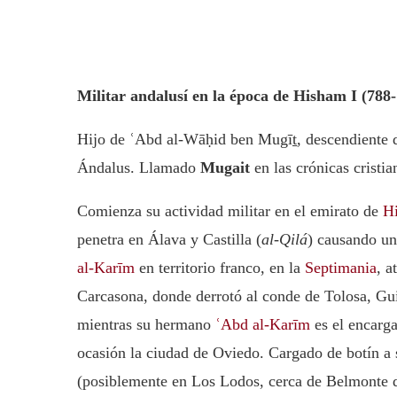
Militar andalusí en la época de Hisham I (788
Hijo de ʿAbd al-Wāḥid ben Mugīṯ, descendiente de
Ándalus. Llamado
Mugait
en las crónicas cristia
Comienza su actividad militar en el emirato de
H
penetra en Álava y Castilla (
al-Qilá
) causando un
al-Karīm
en territorio franco, en la
Septimania
, a
Carcasona, donde derrotó al conde de Tolosa, Gu
mientras su hermano
ʿAbd al-Karīm
es el encarga
ocasión la ciudad de Oviedo. Cargado de botín a 
(posiblemente en Los Lodos, cerca de Belmonte de