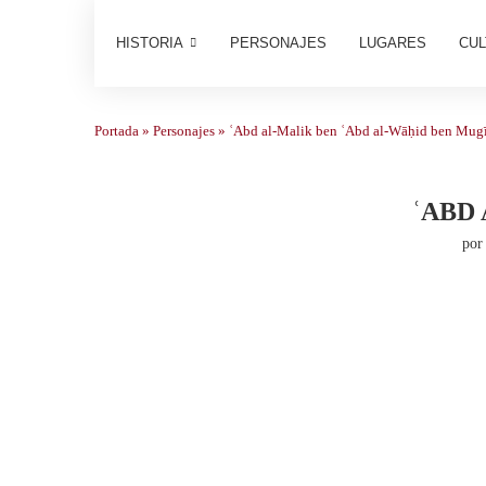
HISTORIA
PERSONAJES
LUGARES
CUL
Portada
»
Personajes
»
ʿAbd al-Malik ben ʿAbd al-Wāḥid ben Mug
ʿABD
po