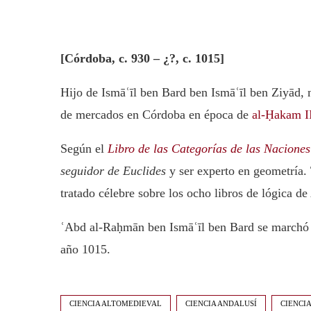
[Córdoba, c. 930 – ¿?, c. 1015]
Hijo de Ismāʿīl ben Bard ben Ismāʿīl ben Ziyād, n
de mercados en Córdoba en época de
al-Ḥakam I
Según el
Libro de las Categorías de las Naciones
seguidor de Euclides
y ser experto en geometría. 
tratado célebre sobre los ocho libros de lógica de 
ʿAbd al-Raḥmān ben Ismāʿīl ben Bard se marchó a
año 1015.
CIENCIA ALTOMEDIEVAL
CIENCIA ANDALUSÍ
CIENCI