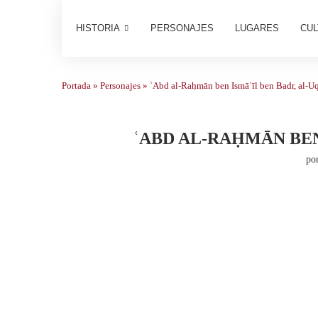
HISTORIA
PERSONAJES
LUGARES
CUL
Portada
»
Personajes
»
ʿAbd al-Raḥmān ben Ismāʿīl ben Badr, al-Uq
ʿABD AL-RAḤMĀN BEN
po