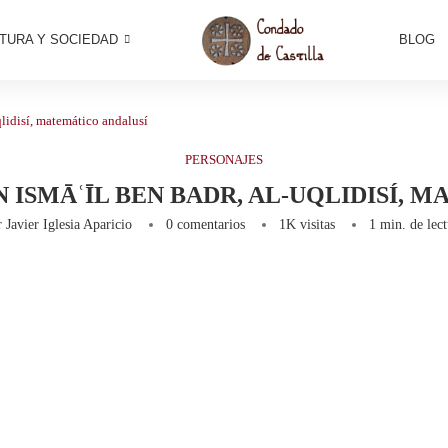
TURA Y SOCIEDAD
BLOG
lidisí, matemático andalusí
PERSONAJES
 ISMĀʿĪL BEN BADR, AL-UQLIDISÍ, 
r
Javier Iglesia Aparicio
0 comentarios
1K
visitas
1 min. de lec