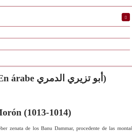
Abu Tuziri ad-Dammari (En árabe أبو تزيري الدمري)
 Morón (1013-1014)
reber zenata de los Banu Dammar, procedente de las monta