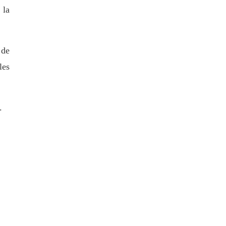
 la
 de
les
.