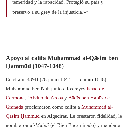
temeridad y la rapacidad. Protegió su país y
1
preservó a su grey de la injusticia.»
Apoyo al califa Muḥammad al-Qāsim ben
Ḥammūd (1047-1048)
En el año 439H (28 junio 1047 – 15 junio 1048)
Muḥammad ben Nuh junto a los reyes
Ishaq de
Carmona
,
ʿAbdun de Arcos
y
Bādīs ben Ḥabūs de
Granada
proclamaron como califa a
Muḥammad al-
Qāsim Ḥammūd
en Algeciras. Le prestaron fidelidad, le
nombraron
al-Mahdī
(el Bien Encaminado) y mandaron