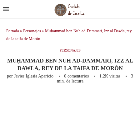
Portada
»
Personajes
»
Muḥammad ben Nuh ad-Dammari, Izz al Dawla, rey
de la taifa de Morón
PERSONAJES
MUḤAMMAD BEN NUH AD-DAMMARI, IZZ AL
DAWLA, REY DE LA TAIFA DE MORÓN
por
Javier Iglesia Aparicio
0 comentarios
1,2K
visitas
3
min. de lectura