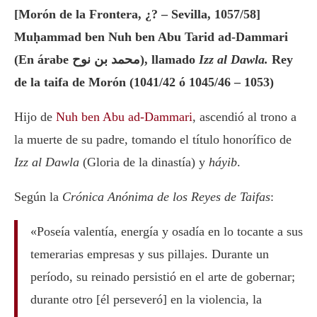
[Morón de la Frontera, ¿? – Sevilla, 1057/58]
Muḥammad ben Nuh ben Abu Tarid ad-Dammari
(En árabe محمد بن نوح), llamado
Izz al Dawla.
Rey
de la taifa de Morón (1041/42 ó 1045/46 – 1053)
Hijo de
Nuh ben Abu ad-Dammari
, ascendió al trono a
la muerte de su padre, tomando el título honorífico de
Izz al Dawla
(Gloria de la dinastía) y
háyib
.
Según la
Crónica Anónima de los Reyes de Taifas
:
«Poseía valentía, energía y osadía en lo tocante a sus
temerarias empresas y sus pillajes. Durante un
período, su reinado persistió en el arte de gobernar;
durante otro [él perseveró] en la violencia, la