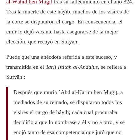
al-Wāḥid ben Mugīṯ
tras su fallecimiento en el año 824.
Tras la muerte de este háyib, muchos de los visires de
la corte se disputaron el cargo. En consecuencia, el
emir lo dejó vacante hasta asegurarse de la mejor
elección, que recayó en Sufyān.
Puede que una anécdota referida a este suceso, y
transmitida en el
Tarij Iftitah al-Andalus
, se refiera a
Sufyān :
Después que murió ʿAbd al-Karīm ben Mugīṯ, a
mediados de su reinado, se disputaron todos los
visires el cargo de háyib; cada cual procuraba
decidirlo a que lo nombrase a él y no a otro, y se
enojó tanto de esa competencia que juró que no