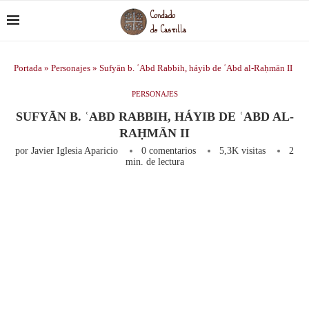
Portada
»
Personajes
»
Sufyān b. ʿAbd Rabbih, háyib de ʿAbd al-Raḥmān II
PERSONAJES
SUFYĀN B. ʿABD RABBIH, HÁYIB DE ʿABD AL-
RAḤMĀN II
por
Javier Iglesia Aparicio
0 comentarios
5,3K
visitas
2
min. de lectura