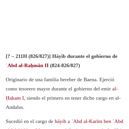
[? – 211H (826/827)] Háyib durante el gobierno de
ʿAbd al-Raḥmān II
(824-826/827)
Originario de una familia bereber de Baena. Ejerció
como tesorero mayor durante el gobierno del emir
al-
Ḥakam I
, siendo el primero en tener dicho cargo en al-
Andalus.
Sucedió en el cargo de
háyib
a
ʿAbd al-Karīm ben ʿAbd