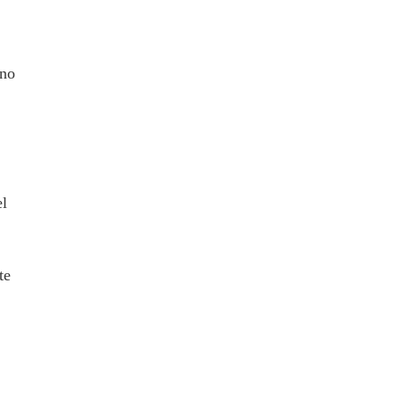
uno
el
te