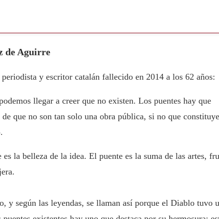
z de Aguirre
eriodista y escritor catalán fallecido en 2014 a los 62 años:
podemos llegar a creer que no existen. Los puentes hay que
 de que no son tan solo una obra pública, si no que constituy
.
 es la belleza de la idea. El puente es la suma de las artes, fr
jera.
, y según las leyendas, se llaman así porque el Diablo tuvo 
os puentes existentes hay uno que destaca por su hermosura: es