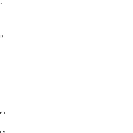
.
en
 en
a y