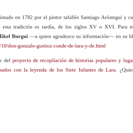
tado en 1782 por el pintor tafallés Santiago Aróstegui y c
e esta tradición es tardía, de los siglos XV o XVI. Para 
ikel Burgui
—a quien agradezco su información— en su b
/10/don-gonzalo-gustioz-conde-de-lara-y-de.html
te del
proyecto de recopilación de historias populares y luga
onados con la leyenda de los Siete Infantes de Lara.
¿Quie