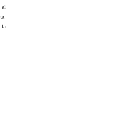
 el
ta.
 la