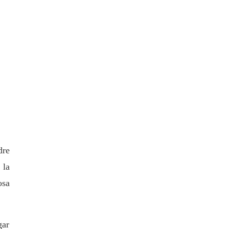
dre
 la
osa
gar