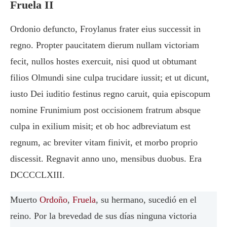
Fruela II
Ordonio defuncto, Froylanus frater eius successit in
regno. Propter paucitatem dierum nullam victoriam
fecit, nullos hostes exercuit, nisi quod ut obtumant
filios Olmundi sine culpa trucidare iussit; et ut dicunt,
iusto Dei iuditio festinus regno caruit, quia episcopum
nomine Frunimium post occisionem fratrum absque
culpa in exilium misit; et ob hoc adbreviatum est
regnum, ac breviter vitam finivit, et morbo proprio
discessit. Regnavit anno uno, mensibus duobus. Era
DCCCCLXIII.
Muerto
Ordoño
,
Fruela
, su hermano, sucedió en el
reino. Por la brevedad de sus días ninguna victoria