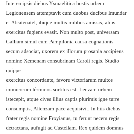
Interea ipsis diebus Ysmaelitica hostis urbem
Legionensem attemptavit cum duobus ducibus Imundar
et Alcatenatel, ibique multis milibus amissis, alius
exercitus fugiens evasit. Non multo post, universam
Galliam simul cum Pampilonia causa cognationis
secum adsociat, uxorem ex illorum prosapia accipiens
nomine Xemenam consubrinam Caroli regis. Studio
quippe
exercitus concordante, favore victoriarum multos
inimicorum términos sortitus est. Lenzam urbem
istecepit, atque cives illius captis plürimis igne turre
consumptis, Altenzam pace acquisivit. In hiis diebus
frater regis nomine Froyianus, tu ferunt necem regis
detractans, aufugit ad Castellam. Rex quidem domnus