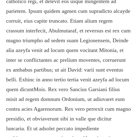
catholico regi, et delevit eos usque mingentem ad
parietem. Ipsum quidem agmen cum supradicto alcayde
corruit, eius capite truncato. Etiam alium regem
crassum interfecit, Abulmutaraf, et reversus est rex cum
magno triumpho ad sedem suam Legionensem, Deinde
alia azeyfa venit ad locum quem vocitant Mitonia, et
inter se conflictantes ac prelium moventes, corruerunt
ex ambabus partibus; ut ait David: varii sunt eventus
belli. Exhinc in anno tertio tertia venit azeyfa ad locum
quem dicuntMois. Rex vero Sancius Garsiani filius
misit ad regem domnum Ordonium, ut adiuvaret eum
contra acies Agarenorum. Rex vero perrexit cum magno
presidio, et obviaverunt sibi in valle que dicitur
luncaria. Et ut adsolet peccato impediente