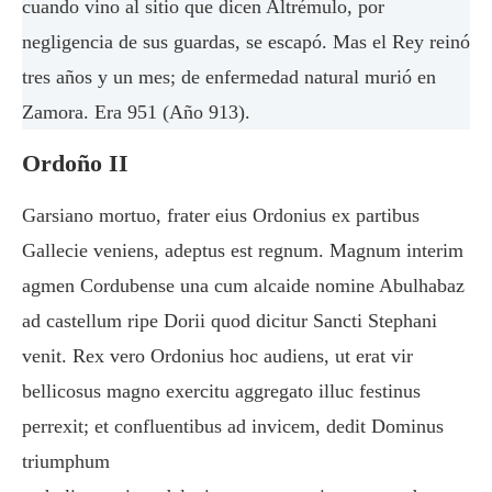
cuando vino al sitio que dicen Altrémulo, por
negligencia de sus guardas, se escapó. Mas el Rey reinó
tres años y un mes; de enfermedad natural murió en
Zamora. Era 951 (Año 913).
Ordoño II
Garsiano mortuo, frater eius Ordonius ex partibus
Gallecie veniens, adeptus est regnum. Magnum interim
agmen Cordubense una cum alcaide nomine Abulhabaz
ad castellum ripe Dorii quod dicitur Sancti Stephani
venit. Rex vero Ordonius hoc audiens, ut erat vir
bellicosus magno exercitu aggregato illuc festinus
perrexit; et confluentibus ad invicem, dedit Dominus
triumphum