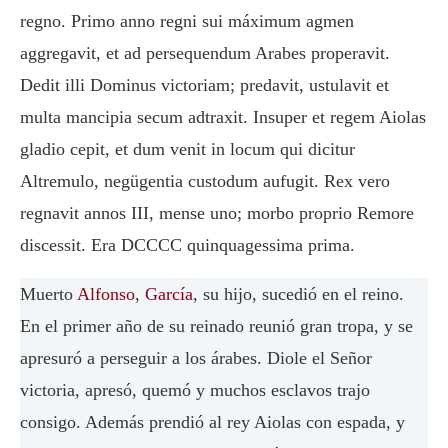
regno. Primo anno regni sui máximum agmen
aggregavit, et ad persequendum Arabes properavit.
Dedit illi Dominus victoriam; predavit, ustulavit et
multa mancipia secum adtraxit. Insuper et regem Aiolas
gladio cepit, et dum venit in locum qui dicitur
Altremulo, negügentia custodum aufugit. Rex vero
regnavit annos III, mense uno; morbo proprio Remore
discessit. Era DCCCC quinquagessima prima.
Muerto
Alfonso
,
García
, su hijo, sucedió en el reino.
En el primer año de su reinado reunió gran tropa, y se
apresuró a perseguir a los árabes. Diole el Señor
victoria, apresó, quemó y muchos esclavos trajo
consigo. Además prendió al rey Aiolas con espada, y