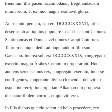
triennium illis pacem accomodans , fregit audaciam
inimicorum; et ex hinc magna exultavit gloria.
Ac triennio peracto, sub era DCCCCXXXVII, urbes
desertas ab antiquitus populare iussit: hec sunt Cemora,
Septimancas et Donnas vel omnes Campi Gotorum.
Taurum namque dedit ad populandum filio suo
Garseano. Interea sub era DCCCCXXXIX, congregato
exercitu magno Árabes Çemoram properarunt. Hoc
audiens serenissimus rex, congregato exercitu, inter se
confligentes, cooperante divina clementia, delevit eos
usque intererriptionem; etiam Alkaman qui propheta
dicebatur ibidem corruit, et quievit terra.
In illis diebus quando solent ad bella procederé, rex