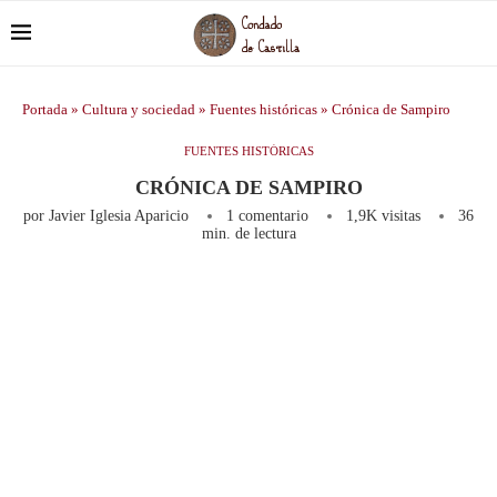
Portada
»
Cultura y sociedad
»
Fuentes históricas
»
Crónica de Sampiro
FUENTES HISTÓRICAS
CRÓNICA DE SAMPIRO
por
Javier Iglesia Aparicio
1 comentario
1,9K
visitas
36
min. de lectura