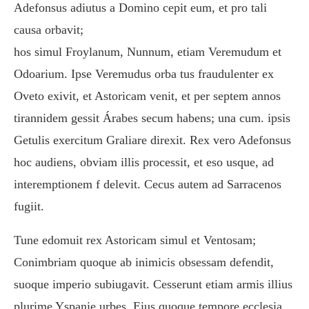
Adefonsus adiutus a Domino cepit eum, et pro tali
causa orbavit;
hos simul Froylanum, Nunnum, etiam Veremudum et
Odoarium. Ipse Veremudus orba tus fraudulenter ex
Oveto exivit, et Astoricam venit, et per septem annos
tirannidem gessit Árabes secum habens; una cum. ipsis
Getulis exercitum Graliare direxit. Rex vero Adefonsus
hoc audiens, obviam illis processit, et eso usque, ad
interemptionem f delevit. Cecus autem ad Sarracenos
fugiit.
Tune edomuit rex Astoricam simul et Ventosam;
Conimbriam quoque ab inimicis obsessam defendit,
suoque imperio subiugavit. Cesserunt etiam armis illius
plurime Yspanie urbes. Eius quoque tempore ecclesia