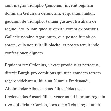
cum magno triumpho Çemoram, invenit reginam
dominam Geluiram defunctam; et quantum habuit
gaudium de triumpho, tantam gustavit tristitiam de
regine leto. Aliam quoque duxit uxorem ex partibus
Gallecie nomine Agaruntum, que postea fuit ab eo
spreta, quia non fuit illi placita; et postea tenuit inde
confessionen dignam.
Equidem rex Ordonius, ut erat providus et perfectus,
direxit Burgis pro comitibus qui tune eamdem terram
regare videbantur: hii sunt Nunnus Fredenandi,
Abolmondar Albus et suus filius Didacus, et
Fredenandus Ansuri filius, venerunt ad iunctam regis in
rivo qui dicitur Carrion, loco dicto Tebulare; et ut ait