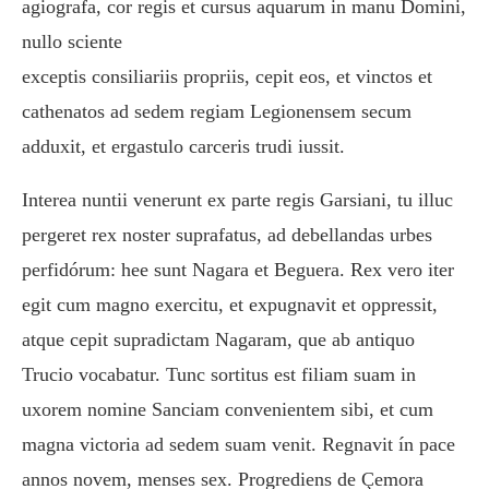
agiografa, cor regis et cursus aquarum in manu Domini,
nullo sciente
exceptis consiliariis propriis, cepit eos, et vinctos et
cathenatos ad sedem regiam Legionensem secum
adduxit, et ergastulo carceris trudi iussit.
Interea nuntii venerunt ex parte regis Garsiani, tu illuc
pergeret rex noster suprafatus, ad debellandas urbes
perfidórum: hee sunt Nagara et Beguera. Rex vero iter
egit cum magno exercitu, et expugnavit et oppressit,
atque cepit supradictam Nagaram, que ab antiquo
Trucio vocabatur. Tunc sortitus est filiam suam in
uxorem nomine Sanciam convenientem sibi, et cum
magna victoria ad sedem suam venit. Regnavit ín pace
annos novem, menses sex. Progrediens de Çemora