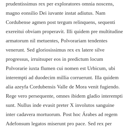
prudentissimus rex per exploratores omnia noscens,
magno eonsilio Dei iuvante instat adiutus. Nam
Cordubense agmen post tergum relinquens, sequenti
exereitui obviam properavit. Illi quidem pre multitudine
armatorum nil metuentes, Polvorariam tendentes
venerunt. Sed gloriosissimus rex ex latere silve
progressus, irruitsuper eos in predictum locum
Polvorarie iuxta flumen cui nomen est Urbicum, ubi
interempti ad duodecim millia corruerunt. Illa quidem
alia azeyfa Cordubensis Valle de Mora venit fugiendo.
Rege vero persequente, omnes ibidem gladio interempti
sunt. Nullus inde evasit preter X involutos sanguine
inter cadavera mortuorum. Post hoc Árabes ad regem
Adefonsum legatos miserunt pro pace. Sed rex per