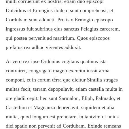
multi corruerunt ex nostris; etiam dúo episcopi
Dulcidius et Ermogius ibidem sunt comprehensi, et
Cordubam sunt adducti. Pro isto Ermogio episcopo
ingressus fuit subrinus eius sanctus Pelagius carcerem,
qui postea pervenit ad martirium. Quos episcopos
prefatus rex adhuc viventes adduxit.
At vero rex ipse Ordonius cogitans quatinus ista
contrairet, congregato magno exercitu iussit arma
componi, et ín eorum térra que dicitur Sintilia strages
multas fecit, terram depopulavit, etiam castella multa in
ore gladii cepit: hec sunt Sarmalon, Eliph, Palmado, et
Castellion et Magnanza depredavit, siquidem et alia
multa, quod longum est prenotare, in tantvim ut unius
diei spatio non pervenit ad Cordubam. Exinde remeans