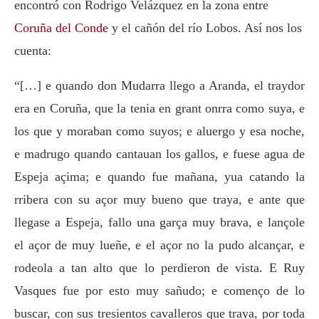
encontró con Rodrigo Velázquez en la zona entre
Coruña del Conde
y el cañón del río Lobos. Así nos los
cuenta:
“[…] e quando don Mudarra llego a Aranda, el traydor
era en Coruña, que la tenia en grant onrra como suya, e
los que y moraban como suyos; e aluergo y esa noche,
e madrugo quando cantauan los gallos, e fuese agua de
Espeja açima; e quando fue mañana, yua catando la
rribera con su açor muy bueno que traya, e ante que
llegase a Espeja, fallo una garça muy brava, e lançole
el açor de muy lueñe, e el açor no la pudo alcançar, e
rodeola a tan alto que lo perdieron de vista. E Ruy
Vasques fue por esto muy sañudo; e començo de lo
buscar, con sus tresientos cavalleros que traya, por toda