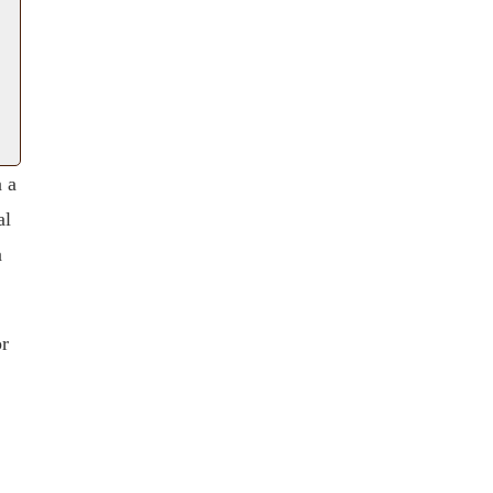
a a
al
a
or