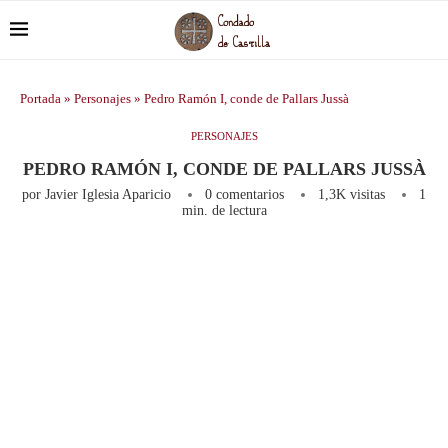
Portada
»
Personajes
»
Pedro Ramón I, conde de Pallars Jussà
PERSONAJES
PEDRO RAMÓN I, CONDE DE PALLARS JUSSÀ
por
Javier Iglesia Aparicio
0 comentarios
1,3K
visitas
1
min. de lectura