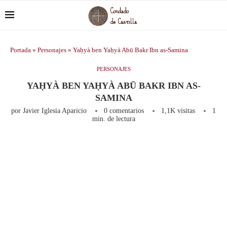
Portada
»
Personajes
»
Yaḥyà ben Yaḥyà Abū Bakr Ibn as-Samina
PERSONAJES
YAḤYÀ BEN YAḤYÀ ABŪ BAKR IBN AS-
SAMINA
por
Javier Iglesia Aparicio
0 comentarios
1,1K
visitas
1
min. de lectura