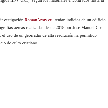
glos III-V d.C.), según los materiales encontrados hasta la
 investigación
RomanArmy.eu
, tenían indicios de un edificio
tografías aéreas realizadas desde 2018 por José Manuel Costa-
el uso de un georradar de alta resolución ha permitido
cio de culto cristiano.