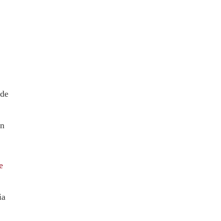
 de
on
e
ia