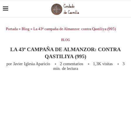
Portada
»
Blog
»
La 43ª campaña de Almanzor: contra Qastiliya (995)
BLOG
LA 43ª CAMPAÑA DE ALMANZOR: CONTRA
QASTILIYA (995)
por
Javier Iglesia Aparicio
2 comentarios
1,3K
visitas
3
min. de lectura