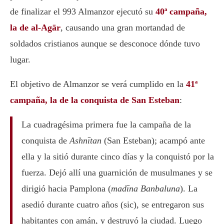
de finalizar el 993 Almanzor ejecutó su
40ª campaña,
la de al-Agār
, causando una gran mortandad de
soldados cristianos aunque se desconoce dónde tuvo
lugar.
El objetivo de Almanzor se verá cumplido en la
41ª
campaña, la de la conquista de San Esteban
:
La cuadragésima primera fue la campaña de la
conquista de
Ashnītan
(San Esteban); acampó ante
ella y la sitió durante cinco días y la conquistó por la
fuerza. Dejó allí una guarnición de musulmanes y se
dirigió hacia Pamplona (
madīna Banbaluna
). La
asedió durante cuatro años (sic), se entregaron sus
habitantes con amán, y destruyó la ciudad. Luego