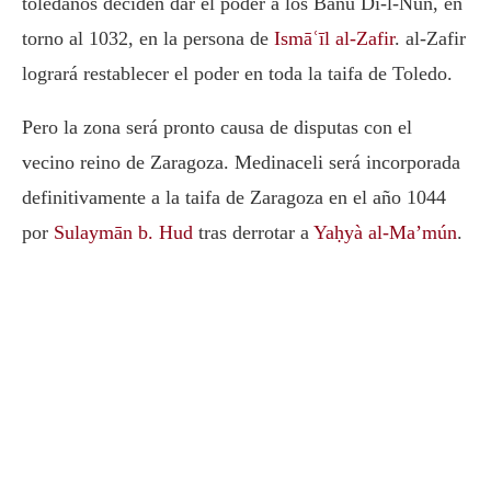
toledanos deciden dar el poder a los Banu Di-l-Nun, en
torno al 1032, en la persona de
Ismāʿīl al-Zafir
. al-Zafir
logrará restablecer el poder en toda la taifa de Toledo.
Pero la zona será pronto causa de disputas con el
vecino reino de Zaragoza. Medinaceli será incorporada
definitivamente a la taifa de Zaragoza en el año 1044
por
Sulaymān b. Hud
tras derrotar a
Yaḥyà al-Ma’mún
.