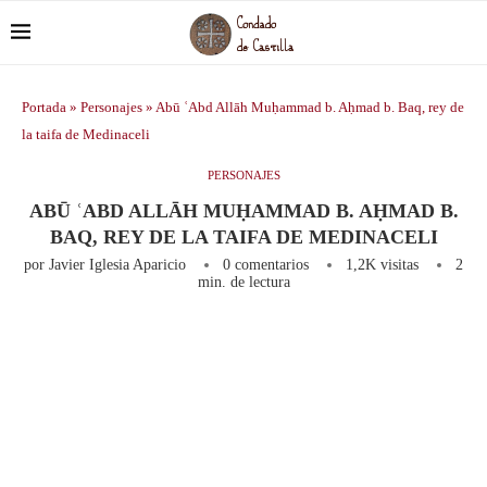
Portada
»
Personajes
»
Abū ʿAbd Allāh Muḥammad b. Aḥmad b. Baq, rey de
la taifa de Medinaceli
PERSONAJES
ABŪ ʿABD ALLĀH MUḤAMMAD B. AḤMAD B.
BAQ, REY DE LA TAIFA DE MEDINACELI
por
Javier Iglesia Aparicio
0 comentarios
1,2K
visitas
2
min. de lectura