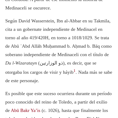
Medinaceli se oscurece.
Según David Wasserstein, Ibn al-Abbar en su Takmila,
cita a un gobernate independiente de Medinacel en
torno al año 419/420H, en torno a 1018/1029. Se trata
de Abū ʿAbd Allāh Muḥammad b. Aḥmad b. Bāq como
soberano independiente de Medinaceli con el título de
Du l-Wizaratayn
(ذو الوزارتين), es decir, que se
1
otorgaba los cargos de visir y háyib
. Nada más se sabe
de este personaje.
Es posible que este suceso ocurriera durante un período
poco conocido del reino de Toledo, a partir del exilio
de
Abū Bakr Ya’is
(c. 1026), hasta que finalmente los