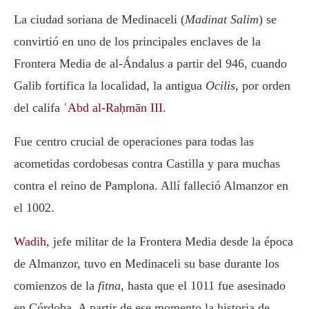
La ciudad soriana de Medinaceli (
Madinat Salim
) se
convirtió en uno de los principales enclaves de la
Frontera Media de al-Ándalus a partir del 946, cuando
Galib fortifica la localidad, la antigua
Ocilis
, por orden
del califa
ʿAbd al-Raḥmān III
.
Fue centro crucial de operaciones para todas las
acometidas cordobesas contra Castilla y para muchas
contra el reino de Pamplona. Allí falleció Almanzor en
el 1002.
Wadih
, jefe militar de la Frontera Media desde la época
de Almanzor, tuvo en Medinaceli su base durante los
comienzos de la
fitna
, hasta que el 1011 fue asesinado
en Córdoba. A partir de ese momento la historia de