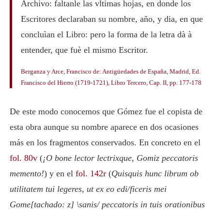
Archivo: faltanle las vltimas hojas, en donde los
Escritores declaraban su nombre, año, y dia, en que
concluìan el Libro: pero la forma de la letra dà à
entender, que fuè el mismo Escritor.
Berganza y Arce, Francisco de:
Antigüedades de España, Madrid, Ed.
Francisco del Hierro (1719-1721)
, Libro Tercero, Cap. II, pp. 177-178
De este modo conocemos que Gómez fue el copista de
esta obra aunque su nombre aparece en dos ocasiones
más en los fragmentos conservados. En concreto en el
fol. 80v
(
¡O bone lector lectrixque, Gomiz peccatoris
memento!
) y en el
fol. 142r
(
Quisquis hunc librum ob
utilitatem tui legeres, ut ex eo edi/ficeris mei
Gome[tachado: z] \sanis/ peccatoris in tuis orationibus