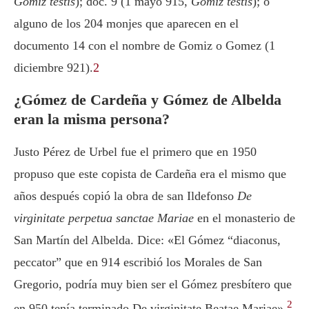
Gomiz testis
); doc. 9 (1 mayo 915,
Gomiz testis
); o
alguno de los 204 monjes que aparecen en el
documento 14 con el nombre de Gomiz o Gomez (1
diciembre 921).
2
¿Gómez de Cardeña y Gómez de Albelda
eran la misma persona?
Justo Pérez de Urbel fue el primero que en 1950
propuso que este copista de Cardeña era el mismo que
años después copió la obra de san Ildefonso
De
virginitate perpetua sanctae Mariae
en el monasterio de
San Martín del Albelda. Dice: «El Gómez “diaconus,
peccator” que en 914 escribió los Morales de San
Gregorio, podría muy bien ser el Gómez presbítero que
2
en 950 tenía terminado De virginitate Beatae Mariae».