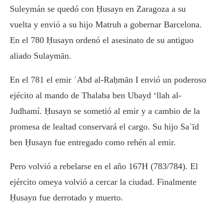
Suleymán se quedó con Ḥusayn en Zaragoza a su
vuelta y envió a su hijo Matruh a gobernar Barcelona.
En el 780 Ḥusayn ordenó el asesinato de su antiguo
aliado Sulaymān.
En el 781 el emir ʿAbd al-Raḥmān I envió un poderoso
ejécito al mando de Thalaba ben Ubayd ‘llah al-
Judhamí. Ḥusayn se sometió al emir y a cambio de la
promesa de lealtad conservará el cargo. Su hijo Saʿīd
ben Ḥusayn fue entregado como rehén al emir.
Pero volvió a rebelarse en el año 167H (783/784). El
ejército omeya volvió a cercar la ciudad. Finalmente
Ḥusayn fue derrotado y muerto.