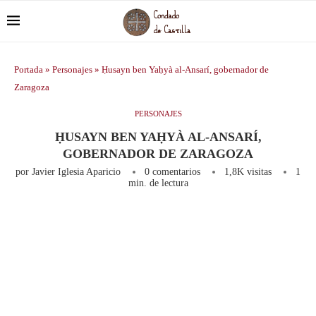
Portada
»
Personajes
»
Ḥusayn ben Yaḥyà al-Ansarí, gobernador de
Zaragoza
PERSONAJES
ḤUSAYN BEN YAḤYÀ AL-ANSARÍ,
GOBERNADOR DE ZARAGOZA
por
Javier Iglesia Aparicio
0 comentarios
1,8K
visitas
1
min. de lectura