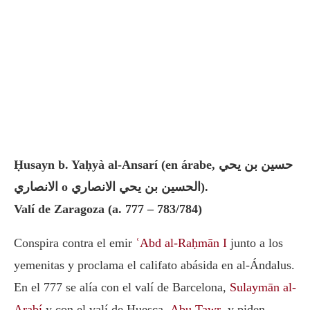
Ḥusayn b. Yaḥyà
al-Ansarí (en árabe, حسين بن يحي
الانصاري o الحسين بن يحي الانصاري).
Valí de Zaragoza (a. 777 – 783/784)
Conspira contra el emir
ʿAbd al-Raḥmān I
junto a los
yemenitas y proclama el califato abásida en al-Ándalus.
En el 777 se alía con el valí de Barcelona,
Sulaymān al-
Arabí
y con el valí de Huesca,
Abu Tawr
, y piden