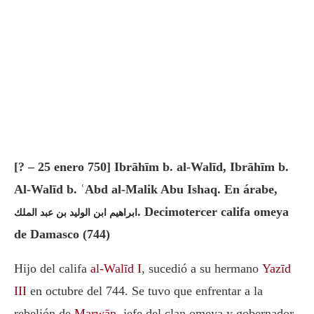
[? – 25 enero 750] Ibrāhīm b. al-Walīd, Ibrāhīm b.
Al-Walīd b. ʿAbd al-Malik Abu Ishaq. En árabe,
. Decimotercer califa omeya
ابراهيم ابن الوليد بن عبد الملك
de Damasco (744)
Hijo del califa
al-Walīd I
, sucedió a su hermano
Yazīd
III
en octubre del 744. Se tuvo que enfrentar a la
rebelión de
Marwān
, jefe del clan omeya y gobernador