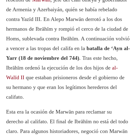
de Armenia y Azerbaiyán, quién se había rebelado
contra Yazīd III. En Alepo Marwān derrotó a los dos
hermanos de Ibrāhīm y rompió el cerco de la ciudad de
Homs, sublevada contra Ibrāhīm. A continuación volvió
a vencer a las tropas del califa en la
batalla de ‘Ayn al-
Yarr (18 de noviembre del 744)
. Tras este hecho,
Ibrāhīm ordenó la ejecución de los dos hijos de
al-
Walīd II
que estaban prisioneros desde el gobierno de
su hermano y que eran los legítimos herederos del
califato.
Esta era la ocasión de Marwān para reclamar su
derecho al califato. El final de Ibrāhīm no está del todo
claro. Para algunos historiadores, negoció con Marwān