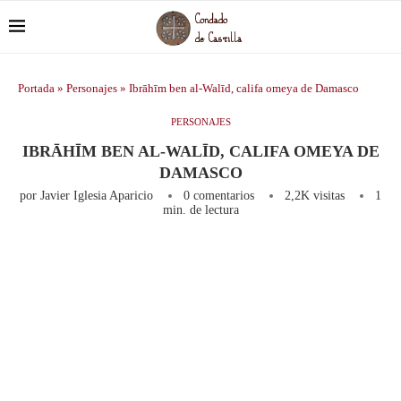
Portada
»
Personajes
»
Ibrāhīm ben al-Walīd, califa omeya de Damasco
PERSONAJES
IBRĀHĪM BEN AL-WALĪD, CALIFA OMEYA DE
DAMASCO
por
Javier Iglesia Aparicio
0 comentarios
2,2K
visitas
1
min. de lectura